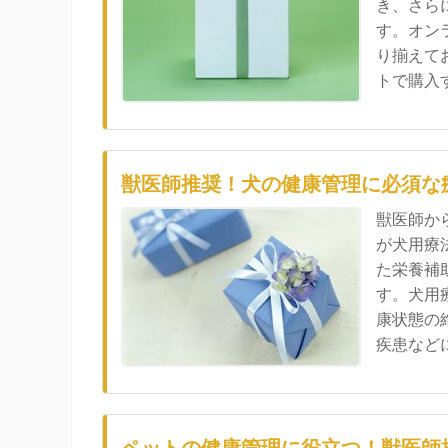
き、さら
す。オン
り揃えて
トで購入す
獣医師推奨！犬の健康管理に必須な
獣医師か
が犬用療
た栄養補
す。犬用
康状態の
疾患などに悩