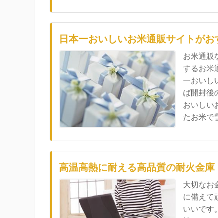
日本一おいしいお米通販サイトがお
お米通販
するお米
一おいし
ば開封後
おいしい
たお米で雪.
高温高熱に耐える高品質の耐火金庫
大切なお
に備えて
いいです