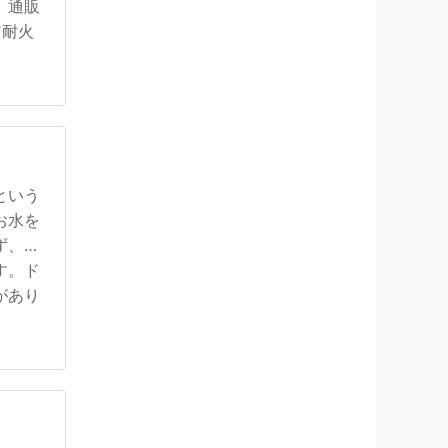
。通販
ア耐火
という
お水を
ず、花
す。ド
があり