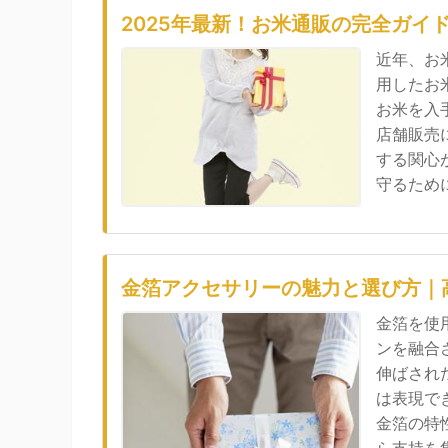
2025年最新！お米通販の完全ガイ
近年、お
用したお
お米を入
店舗販売
する関心
守るために.
金箔アクセサリーの魅力と選び方｜
金箔を使
ンを融合
伸ばされ
は表現で
金箔の特