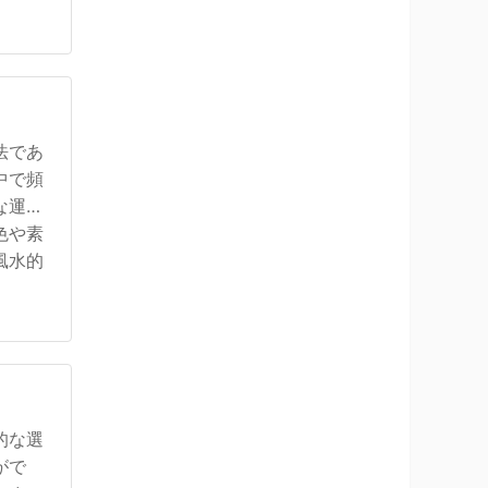
法であ
中で頻
な運気
色や素
風水的
的な選
がで