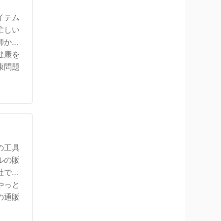
イテム
忙しい
師から
健康を
康問題
の工具
ルの販
社では
やっと
の通販