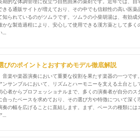
長期的な体調管理に役立つ自然由来の薬剤です。近年では、自
できる通販サイトが増えており、その中でも信頼性の高い医薬
て知られているのがツムラです。ツムラの小柴胡湯は、有効成
確かな製造過程により、安心して使用できる漢方薬として多く
..
選びのポイントとおすすめモデル徹底解説
、音楽や楽器演奏において重要な役割を果たす楽器の一つです
アンサンブルにおいて、リズムとハーモニーを支える土台とし
初心者からプロフェッショナルまで、多くの演奏者が自分のス
に合ったベースを求めており、その選び方や特徴について深く
演奏の幅を広げることに直結します。まず、ベースの種類には
..