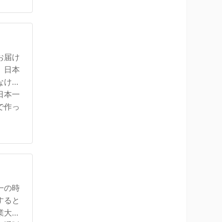
お届け
。日本
なけれ
日本一
で作っ
一の時
すると
業大規