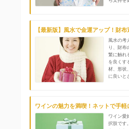
ら支持を集.
【最新版】風水で金運アップ！財布
風水の考
り、財布
繁に触れ
を良くす
材、形状
に良いとさ.
ワインの魅力を満喫！ネットで手軽
ワイン愛
択肢です