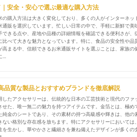
ド｜安全・安心で選ぶ最適な購入方法
米の購入方法は大きく変化しており、多くの人がインターネッ
米通販を選択しています。忙しい日常の中で、手軽に新鮮で美
手できる点や、産地や品種の詳細情報を確認できる便利さが、
に比べて大きな魅力となっています。特に、食品の安全性や品
が高まる中、信頼できるお米通販サイトを選ぶことは、家族の
..
高品質な製品とおすすめブランドを徹底解説
用したアクセサリーは、伝統的な日本の工芸技術と現代のファ
させた、唯一無二の魅力を持つアイテムです。金箔とは、極め
た純金のシートであり、その素材の持つ高級感や輝きは、他の
きない格別な存在感を放ちます。特にアクセサリーにおいては
性を生かし、華やかさと繊細さを兼ね備えたデザインが多くの