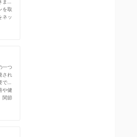
きま
ンを取
をネッ
の一つ
発され
要で
善や健
、関節