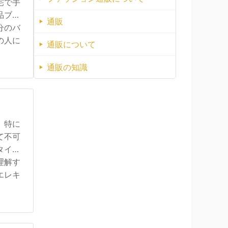
宅で手
品ブラ
通販
分のバ
の人に
通販について
通販の知識
。特に
て不可
タイル
理解す
エレキ