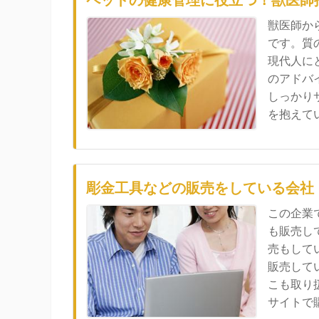
ペットの健康管理に役立つ！獣医師
獣医師か
です。質
現代人に
のアドバ
しっかり
を抱えてい.
彫金工具などの販売をしている会社
この企業
も販売し
売もして
販売して
こも取り
サイトで購.