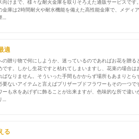
ス向けまで、様々な耐火金庫を取りそろえた通販サービスです
の金庫は2時間耐火や耐水機能を備えた高性能金庫で、メディ
..
最適
への贈り物で何にしようか、迷っているのであればお花を贈る
めです。しかし生花ですと枯れてしまいますし、花束の場合は
ればなりません。そういった手間もかからず場所もあまりとら
必要ないアイテムと言えばプリザーブドフラワーもその一つで
ワーも水をあげずに飾ることが出来ますが、色味的な所で違い
..
える