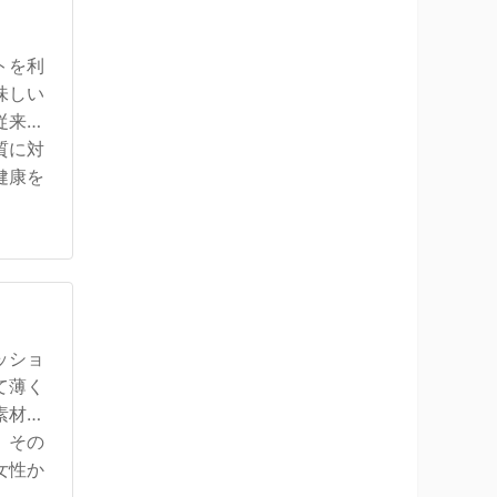
トを利
味しい
従来の
質に対
健康を
ッショ
て薄く
素材で
、その
女性か